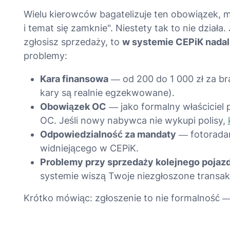
Wielu kierowców bagatelizuje ten obowiązek, my
i temat się zamknie". Niestety tak to nie działa.
zgłosisz sprzedaży, to
w systemie CEPiK nadal 
problemy:
Kara finansowa
— od 200 do 1 000 zł za bra
kary są realnie egzekwowane).
Obowiązek OC
— jako formalny właściciel 
OC. Jeśli nowy nabywca nie wykupi polisy,
Odpowiedzialność za mandaty
— fotoradar
widniejącego w CEPiK.
Problemy przy sprzedaży kolejnego pojaz
systemie wiszą Twoje niezgłoszone transak
Krótko mówiąc: zgłoszenie to nie formalność 