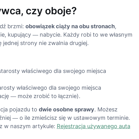
ywca, czy oboje?
edź brzmi:
obowiązek ciąży na obu stronach
,
ie
, kupujący —
nabycie
. Każdy robi to we własnym
 jednej strony nie zwalnia drugiej.
tarosty właściwego dla swojego miejsca
arosty właściwego dla swojego miejsca
rację — może zrobić to łącznie).
acja pojazdu to
dwie osobne sprawy
. Możesz
óźniej — o ile zmieścisz się w ustawowym terminie.
sz w naszym artykule:
Rejestracja używanego auta