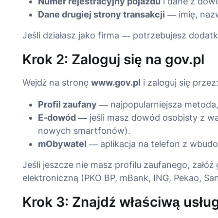
Numer rejestracyjny pojazdu
i dane z dowo
Dane drugiej strony transakcji
— imię, nazw
Jeśli działasz jako firma — potrzebujesz dodat
Krok 2: Zaloguj się na gov.pl
Wejdź na stronę
www.gov.pl
i zaloguj się przez
Profil zaufany
— najpopularniejsza metoda,
E-dowód
— jeśli masz dowód osobisty z wa
nowych smartfonów).
mObywatel
— aplikacja na telefon z wbud
Jeśli jeszcze nie masz profilu zaufanego, załó
elektroniczną (PKO BP, mBank, ING, Pekao, Sant
Krok 3: Znajdź właściwą usłu