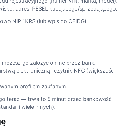
du rejestracyjnego (numer VIN, marka, model).
isko, adres, PESEL kupującego/sprzedającego.
kowo NIP i KRS (lub wpis do CEIDG).
:
 możesz go założyć online przez bank.
rstwą elektroniczną i czytnik NFC (większość
owanym profilem zaufanym.
ż go teraz — trwa to 5 minut przez bankowość
ander i wiele innych).
gę