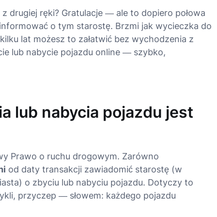
z drugiej ręki? Gratulacje — ale to dopiero połowa
oinformować o tym starostę. Brzmi jak wycieczka do
kilku lat możesz to załatwić bez wychodzenia z
cie lub nabycie pojazdu online — szybko,
a lub nabycia pojazdu jest
tawy Prawo o ruchu drogowym. Zarówno
ni
od daty transakcji zawiadomić starostę (w
sta) o zbyciu lub nabyciu pojazdu. Dotyczy to
li, przyczep — słowem: każdego pojazdu