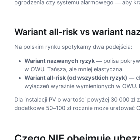
ogrodzenia czy systemu alarmowego — aby kra
Wariant all-risk vs wariant n
Na polskim rynku spotykamy dwa podejścia:
Wariant nazwanych ryzyk
— polisa pokrywa
w OWU. Tańsza, ale mniej elastyczna.
Wariant all-risk (od wszystkich ryzyk)
— ch
wyłączeń wyraźnie wymienionych w OWU. D
Dla instalacji PV o wartości powyżej 30 000 z
dodatkowe 50–100 zł rocznie może uratować Ci
Czego NIE obejmuje ubezp