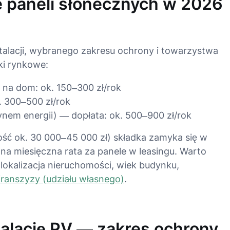
e paneli słonecznych w 2026
talacji, wybranego zakresu ochrony i towarzystwa
ki rynkowe:
 na dom: ok. 150–300 zł/rok
. 300–500 zł/rok
nem energii) — dopłata: ok. 500–900 zł/rok
ość ok. 30 000–45 000 zł) składka zamyka się w
edna miesięczna rata za panele w leasingu. Warto
lokalizacja nieruchomości, wiek budynku,
ranszyzy (udziału własnego)
.
talację PV — zakres ochrony