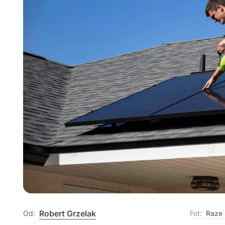
Robert Grzelak
Fot:
Raze 
Od: