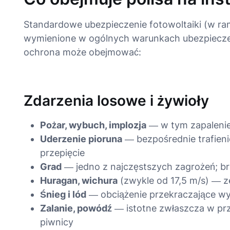
Standardowe ubezpieczenie fotowoltaiki (w ra
wymienione w ogólnych warunkach ubezpiecze
ochrona może obejmować:
Zdarzenia losowe i żywioły
Pożar, wybuch, implozja
— w tym zapalenie 
Uderzenie pioruna
— bezpośrednie trafieni
przepięcie
Grad
— jedno z najczęstszych zagrożeń; br
Huragan, wichura
(zwykle od 17,5 m/s) — ze
Śnieg i lód
— obciążenie przekraczające wy
Zalanie, powódź
— istotne zwłaszcza w prz
piwnicy