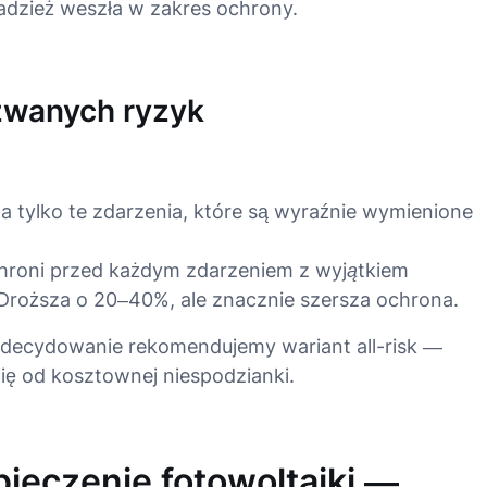
dzież weszła w zakres ochrony.
azwanych ryzyk
 tylko te zdarzenia, które są wyraźnie wymienione
roni przed każdym zdarzeniem
z wyjątkiem
roższa o 20–40%, ale znacznie szersza ochrona.
ł zdecydowanie rekomendujemy wariant all-risk —
ę od kosztownej niespodzianki.
ieczenie fotowoltaiki —