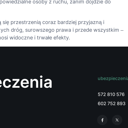
powiedzialne osoby z ruchu, zanim dojdzie do
 się przestrzenią coraz bardziej przyjazną i
szych dróg, surowszego prawa i przede wszystkim –
osi widoczne i trwałe efekty
.
czenia
ubezpieczen
572 810 576
602 752 893