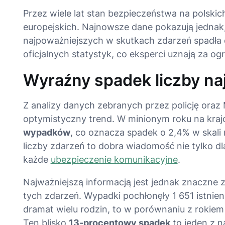
Przez wiele lat stan bezpieczeństwa na polski
europejskich. Najnowsze dane pokazują jednak, 
najpoważniejszych w skutkach zdarzeń spadła 
oficjalnych statystyk, co eksperci uznają za 
Wyraźny spadek liczby na
Z analizy danych zebranych przez policję oraz 
optymistyczny trend
. W minionym roku na kr
wypadków
, co oznacza spadek o 2,4% w skali 
liczby zdarzeń to dobra wiadomość nie tylko dla
każde
ubezpieczenie komunikacyjne
.
Najważniejszą informacją jest jednak znaczne z
tych zdarzeń. Wypadki pochłonęły 1 651 istnieni
dramat wielu rodzin, to w porównaniu z rokiem 
Ten blisko
13-procentowy spadek
to jeden z n