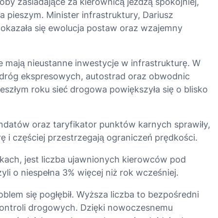
by zasiadające za kierownicą jeżdżą spokojniej,
wa pieszym
. Minister infrastruktury, Dariusz
 okazała się ewolucja postaw oraz wzajemny
 mają nieustanne inwestycje w infrastrukturę
. W
 dróg ekspresowych, autostrad oraz obwodnic
zeszłym roku sieć drogowa powiększyła się o blisko
atów oraz taryfikator punktów karnych sprawiły,
ę i częściej przestrzegają ograniczeń prędkości
.
kach, jest liczba ujawnionych kierowców pod
zyli o niespełna 3% więcej niż rok wcześniej
.
oblem się pogłębił
. Wyższa liczba to bezpośredni
kontroli drogowych
. Dzięki nowoczesnemu