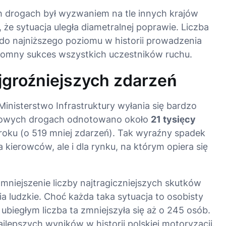
ch drogach był wyzwaniem na tle innych krajów
że sytuacja uległa diametralnej poprawie. Liczba
do najniższego poziomu w historii prowadzenia
ogromny sukces wszystkich uczestników ruchu
.
jgroźniejszych zdarzeń
Ministerstwo Infrastruktury wyłania się bardzo
ajowych drogach odnotowano około
21 tysięcy
roku (o 519 mniej zdarzeń)
. Tak wyraźny spadek
 kierowców, ale i dla rynku, na którym opiera się
mniejszenie liczby najtragiczniejszych skutków
a ludzkie
. Choć każda taka sytuacja to osobisty
ubiegłym liczba ta zmniejszyła się aż o 245 osób
.
ajlepszych wyników w historii polskiej motoryzacji
.