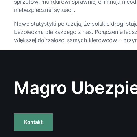
sprzętowi mundurowi sprawniej eliminują nieod
niebezpiecznej sytuacji
.
Nowe statystyki pokazują, że polskie drogi stają
bezpieczną dla każdego z nas
. Połączenie lep
większej dojrzałości samych kierowców – przyn
Magro Ubezpie
Kontakt