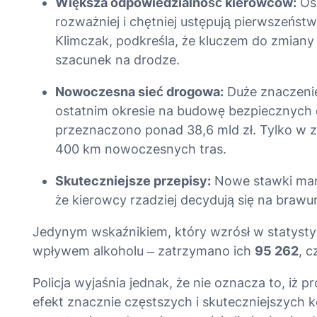
Większa odpowiedzialność kierowców:
Oso
rozważniej i chętniej ustępują pierwszeńst
Klimczak, podkreśla, że kluczem do zmiany
szacunek na drodze
.
Nowoczesna sieć drogowa:
Duże znaczenie
ostatnim okresie na budowę bezpiecznych
przeznaczono ponad 38,6 mld zł
. Tylko w 
400 km nowoczesnych tras
.
Skuteczniejsze przepisy:
Nowe stawki mand
że kierowcy rzadziej decydują się na brawur
Jedynym wskaźnikiem, który wzrósł w statysty
wpływem alkoholu – zatrzymano ich
95 262
, c
Policja wyjaśnia jednak, że nie oznacza to, iż pr
efekt znacznie częstszych i skuteczniejszych 